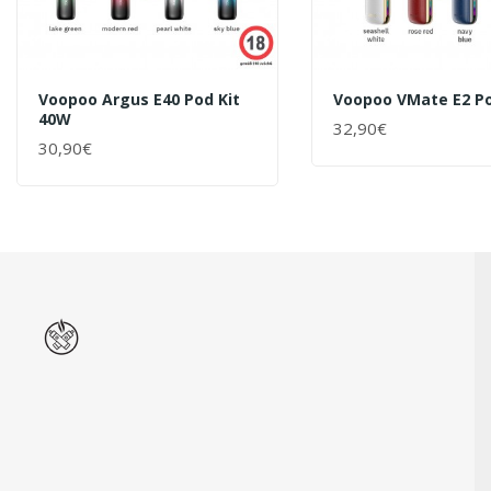
Voopoo Argus E40 Pod Kit
Voopoo VMate E2 Po
40W
32,90€
+ WARENKORB
30,90€
+ WARENKORB