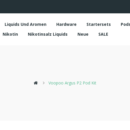
Liquids Und Aromen
Hardware
Startersets
Pod
Nikotin
Nikotinsalz Liquids
Neue
SALE
Voopoo Argus P2 Pod Kit