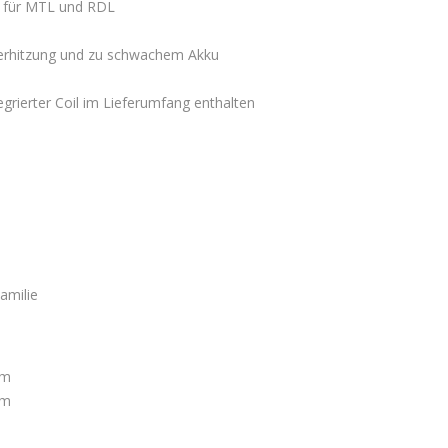
ol für MTL und RDL
berhitzung und zu schwachem Akku
grierter Coil im Lieferumfang enthalten
amilie
hm
hm