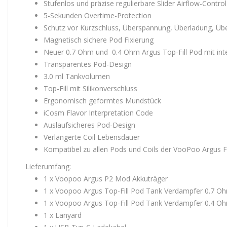
Stufenlos und präzise regulierbare Slider Airflow-Contr
5-Sekunden Overtime-Protection
Schutz vor Kurzschluss, Überspannung, Überladung, Ü
Magnetisch sichere Pod Fixierung
Neuer 0.7 Ohm und 0.4 Ohm Argus Top-Fill Pod mit inte
Transparentes Pod-Design
3.0 ml Tankvolumen
Top-Fill mit Silikonverschluss
Ergonomisch geformtes Mundstück
iCosm Flavor Interpretation Code
Auslaufsicheres Pod-Design
Verlängerte Coil Lebensdauer
Kompatibel zu allen Pods und Coils der VooPoo Argus F
Lieferumfang:
1 x Voopoo Argus P2 Mod Akkuträger
1 x Voopoo Argus Top-Fill Pod Tank Verdampfer 0.7 O
1 x Voopoo Argus Top-Fill Pod Tank Verdampfer 0.4 O
1 x Lanyard