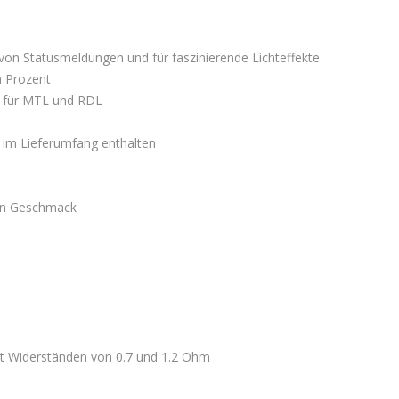
von Statusmeldungen und für faszinierende Lichteffekte
n Prozent
ol für MTL und RDL
 im Lieferumfang enthalten
ren Geschmack
it Widerständen von 0.7 und 1.2 Ohm