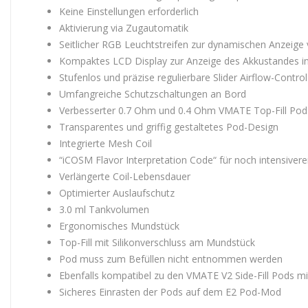
Keine Einstellungen erforderlich
Aktivierung via Zugautomatik
Seitlicher RGB Leuchtstreifen zur dynamischen Anzeige 
Kompaktes LCD Display zur Anzeige des Akkustandes i
Stufenlos und präzise regulierbare Slider Airflow-Contr
Umfangreiche Schutzschaltungen an Bord
Verbesserter 0.7 Ohm und 0.4 Ohm VMATE Top-Fill Pod
Transparentes und griffig gestaltetes Pod-Design
Integrierte Mesh Coil
“iCOSM Flavor Interpretation Code“ für noch intensive
Verlängerte Coil-Lebensdauer
Optimierter Auslaufschutz
3.0 ml Tankvolumen
Ergonomisches Mundstück
Top-Fill mit Silikonverschluss am Mundstück
Pod muss zum Befüllen nicht entnommen werden
Ebenfalls kompatibel zu den VMATE V2 Side-Fill Pods m
Sicheres Einrasten der Pods auf dem E2 Pod-Mod