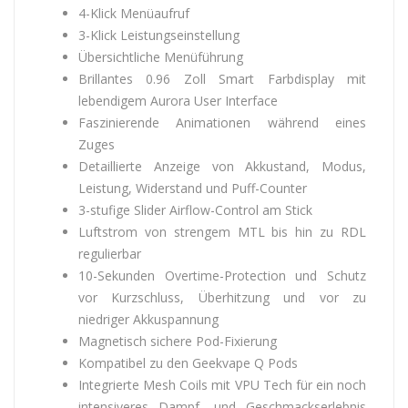
4-Klick Menüaufruf
3-Klick Leistungseinstellung
Übersichtliche Menüführung
Brillantes 0.96 Zoll Smart Farbdisplay mit
lebendigem Aurora User Interface
Faszinierende Animationen während eines
Zuges
Detaillierte Anzeige von Akkustand, Modus,
Leistung, Widerstand und Puff-Counter
3-stufige Slider Airflow-Control am Stick
Luftstrom von strengem MTL bis hin zu RDL
regulierbar
10-Sekunden Overtime-Protection und Schutz
vor Kurzschluss, Überhitzung und vor zu
niedriger Akkuspannung
Magnetisch sichere Pod-Fixierung
Kompatibel zu den Geekvape Q Pods
Integrierte Mesh Coils mit VPU Tech für ein noch
intensiveres Dampf- und Geschmackserlebnis