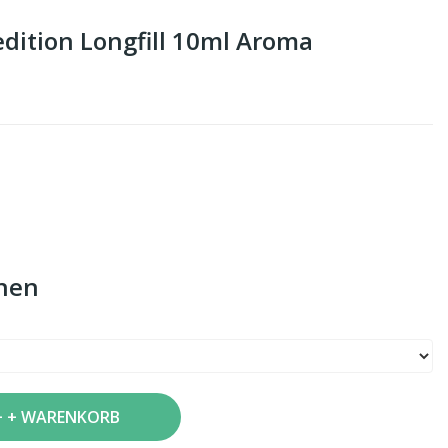
ition Longfill 10ml Aroma
nen
+ WARENKORB