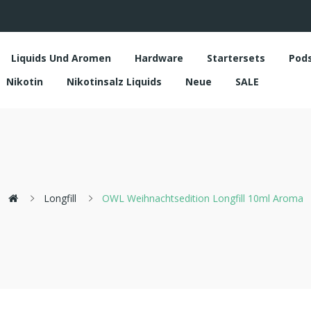
Liquids Und Aromen
Hardware
Startersets
Pod
Nikotin
Nikotinsalz Liquids
Neue
SALE
Longfill
OWL Weihnachtsedition Longfill 10ml Aroma