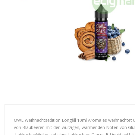
OWL Weihnachtsedition Longfill 10ml Aroma es weihnachtet un
von Blaubeeren mit den würzigen, wärmenden Noten von Glü
LebkuchenWeihnachtlicher Lebkuchen: Dieses E-Liquid entfal