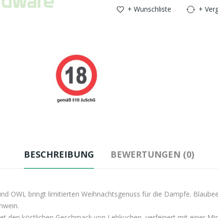
+ Wunschliste
+ Verg
BESCHREIBUNG
BEWERTUNGEN (0)
d OWL bringt limitierten Weihnachtsgenuss für die Dampfe. Blaubee
hwein.
tet den köstlichen Geschmack von Lebkuchen, verfeinert mit einer 