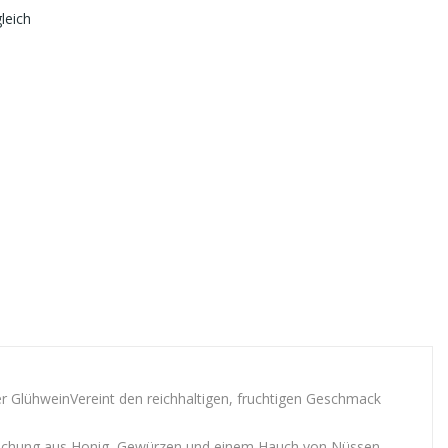
leich
r GlühweinVereint den reichhaltigen, fruchtigen Geschmack
Mischung aus Honig, Gewürzen und einem Hauch von Nüssen,